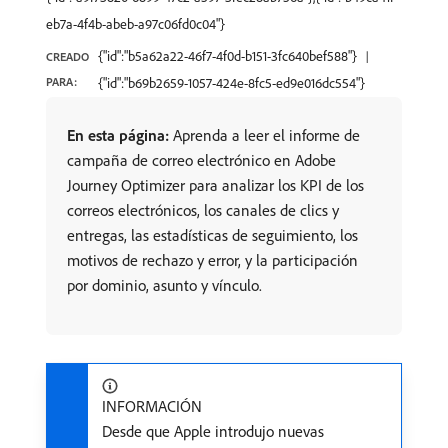
eb7a-4f4b-abeb-a97c06fd0c04"}
{"id":"b5a62a22-46f7-4f0d-b151-3fc640bef588"}
CREADO
PARA:
{"id":"b69b2659-1057-424e-8fc5-ed9e016dc554"}
En esta página:
Aprenda a leer el informe de
campaña de correo electrónico en Adobe
Journey Optimizer para analizar los KPI de los
correos electrónicos, los canales de clics y
entregas, las estadísticas de seguimiento, los
motivos de rechazo y error, y la participación
por dominio, asunto y vínculo.
INFORMACIÓN
Desde que Apple introdujo nuevas