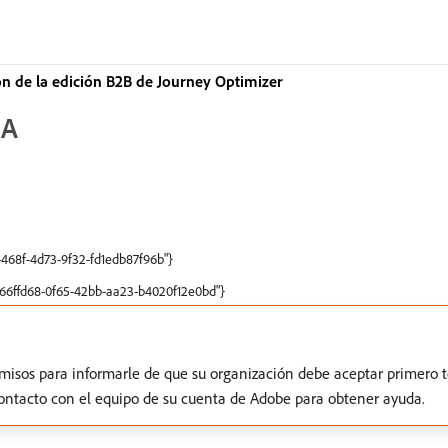
 de la edición B2B de Journey Optimizer
IA
-468f-4d73-9f32-fd1edb87f96b"}
"c66ffd68-0f65-42bb-aa23-b4020f12e0bd"}
rmisos para informarle de que su organización debe aceptar primero 
contacto con el equipo de su cuenta de Adobe para obtener ayuda.