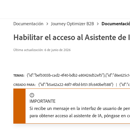
Documentación
Journey Optimizer B2B
Documentación
Habilitar el acceso al Asistente de 
Última actualización: 6 de junio de 2026
{"id":"bef5003b-cad2-4f40-bdb2-a80426d52ef5"},{"id":"d6e625c1
TEMAS:
{"id":"b5a62a22-46f7-4f0d-b151-3fc640bef588"}
{"id":
CREADO PARA:
IMPORTANTE
Si recibe un mensaje en la interfaz de usuario de pe
para obtener acceso al asistente de IA, póngase en 