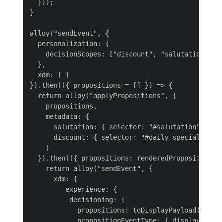
  }));

}

alloy("sendEvent", {

  personalization: {

    decisionScopes: ["discount", "salutation"]

  },

  xdm: { }

}).then(({ propositions = [] }) => {

  return alloy("applyPropositions", {

    propositions,

    metadata: {

      salutation: { selector: "#salutation", acti
      discount: { selector: "#daily-special", act
    }

  }).then(({ propositions: renderedPropositions =
    return alloy("sendEvent", {

      xdm: {

        _experience: {

          decisioning: {

            propositions: toDisplayPayload(render
            propositionEventType: { display: 1 }
