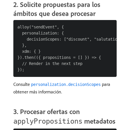
​2. Solicite propuestas para los
ámbitos que desea procesar
alloy("sendEvent", {

  personalization: {

    decisionScopes: ["discount", "salutation"]

  },

  xdm: { }

}).then(({ propositions = [] }) => {

  // Render in the next step

Consulte
para
personalization.decisionScopes
obtener más información.
​3. Procesar ofertas con
metadatos
applyPropositions