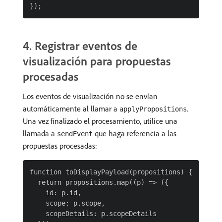
​4. Registrar eventos de
visualización para propuestas
procesadas
Los eventos de visualización no se envían
automáticamente al llamar a
.
applyPropositions
Una vez finalizado el procesamiento, utilice una
llamada a
que haga referencia a las
sendEvent
propuestas procesadas:
function toDisplayPayload(propositions) {

  return propositions.map((p) => ({

    id: p.id,

    scope: p.scope,

    scopeDetails: p.scopeDetails
