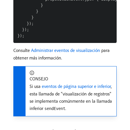
          }

        }

      }

    });

  });

Consulte
Administrar eventos de visualización
para
obtener más información.
CONSEJO
Si usa
eventos de página superior e inferior
,
esta llamada de "visualización de registros"
se implementa comúnmente en la llamada
inferior
.
sendEvent