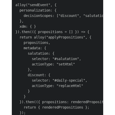
alloy("sendEvent", {

  personalization: {

    decisionScopes: ["discount", "salutation"]

  },

  xdm: { }

}).then(({ propositions = [] }) => {

  return alloy("applyPropositions", {

    propositions,

    metadata: {

      salutation: {

        selector: "#salutation",

        actionType: "setHtml"

      },

      discount: {

        selector: "#daily-special",

        actionType: "replaceHtml"

      }

    }

  }).then(({ propositions: renderedPropositions =
    return { renderedPropositions };

  });
