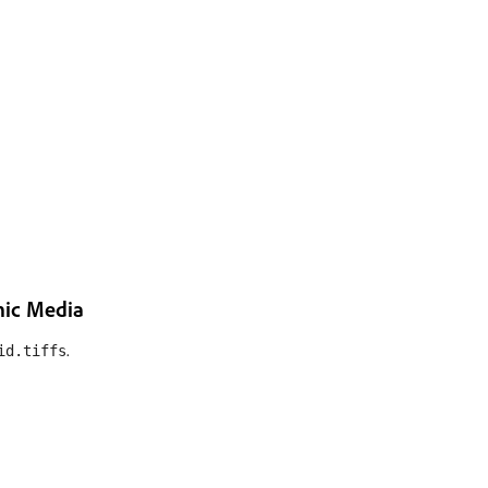
mic Media
.
id.tiffs