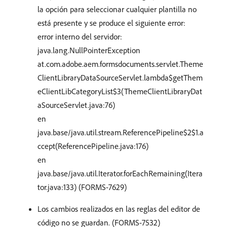
la opción para seleccionar cualquier plantilla no
está presente y se produce el siguiente error:
error interno del servidor:
java.lang.NullPointerException
at.com.adobe.aem.formsdocuments.servlet.Theme
ClientLibraryDataSourceServlet.lambda$getThem
eClientLibCategoryList$3(ThemeClientLibraryDat
aSourceServlet.java:76)
en
java.base/java.util.stream.ReferencePipeline$2$1.a
ccept(ReferencePipeline.java:176)
en
java.base/java.util.Iterator.forEachRemaining(Itera
tor.java:133) (FORMS-7629)
Los cambios realizados en las reglas del editor de
código no se guardan. (FORMS-7532)