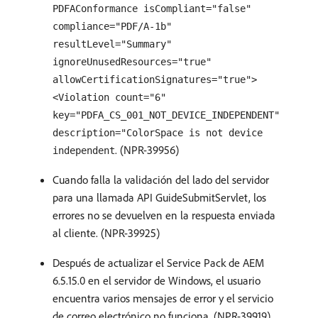
PDFAConformance isCompliant="false"
compliance="PDF/A-1b"
resultLevel="Summary"
ignoreUnusedResources="true"
allowCertificationSignatures="true">
<Violation count="6"
key="PDFA_CS_001_NOT_DEVICE_INDEPENDENT"
description="ColorSpace is not device
. (NPR-39956)
independent
Cuando falla la validación del lado del servidor
para una llamada API GuideSubmitServlet, los
errores no se devuelven en la respuesta enviada
al cliente. (NPR-39925)
Después de actualizar el Service Pack de AEM
6.5.15.0 en el servidor de Windows, el usuario
encuentra varios mensajes de error y el servicio
de correo electrónico no funciona. (NPR-39919)