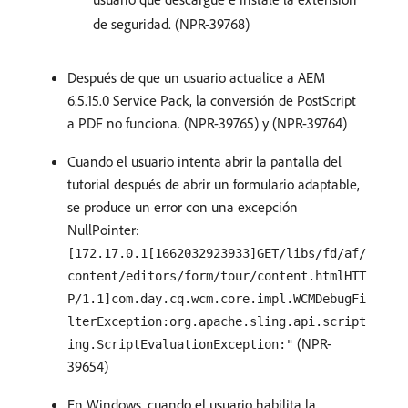
de seguridad. (NPR-39768)
Después de que un usuario actualice a AEM
6.5.15.0 Service Pack, la conversión de PostScript
a PDF no funciona. (NPR-39765) y (NPR-39764)
Cuando el usuario intenta abrir la pantalla del
tutorial después de abrir un formulario adaptable,
se produce un error con una excepción
NullPointer:
[172.17.0.1[1662032923933]GET/libs/fd/af/
content/editors/form/tour/content.htmlHTT
P/1.1]com.day.cq.wcm.core.impl.WCMDebugFi
lterException:org.apache.sling.api.script
(NPR-
ing.ScriptEvaluationException:"
39654)
En Windows, cuando el usuario habilita la