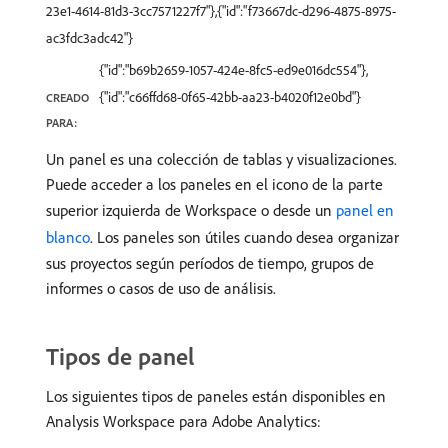
23e1-4614-81d3-3cc7571227f7"},{"id":"f73667dc-d296-4875-8975-
ac3fdc3adc42"}
{"id":"b69b2659-1057-424e-8fc5-ed9e016dc554"},
{"id":"c66ffd68-0f65-42bb-aa23-b4020f12e0bd"}
CREADO
PARA:
Un panel es una colección de tablas y visualizaciones.
Puede acceder a los paneles en el icono de la parte
superior izquierda de Workspace o desde un
panel en
blanco
. Los paneles son útiles cuando desea organizar
sus proyectos según períodos de tiempo, grupos de
informes o casos de uso de análisis.
Tipos de panel
Los siguientes tipos de paneles están disponibles en
Analysis Workspace para Adobe Analytics: