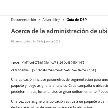
Documentación
Advertising
Guía de DSP
Acerca de la administración de ub
Última actualización: 24 de junio de 2026
{"id":"ee30758d-9ffe-4cd7-8f26-0d4394f041f6"}
TEMAS:
{"id":"b69b2659-1057-424e-8fc5-ed9e016dc554"}
CREADO PARA:
Una ubicación incluye parámetros de segmentación para uno 
paquete y luego asignarle anuncios. Cada campaña o ubicació
predeterminada, los anuncios se giran uniformemente. Puede c
Una vez que asigne una ubicación activa a un paquete o camp
de los parámetros de segmentación de la ubicación.