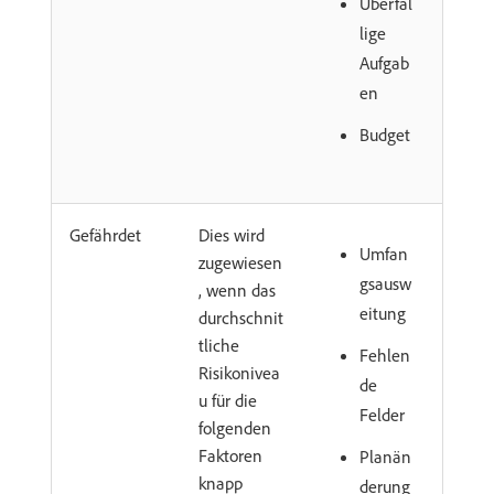
Überfäl
lige
Aufgab
en
Budget
Gefährdet
Dies wird
Umfan
zugewiesen
gsausw
, wenn das
eitung
durchschnit
tliche
Fehlen
Risikonivea
de
u für die
Felder
folgenden
Faktoren
Planän
knapp
derung