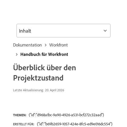
Inhalt
Dokumentation
Workfront
Handbuch für Workfront
Überblick über den
Projektzustand
Letzte Aktualisierung: 20. April 2026
{"id":"d968a1bc-9a90-4926-a531-bcf272c32aad"}
THEMEN:
{"id":"b69b2659-1057-424e-8fc5-ed9e016dc554"}
ERSTELLT FÜR: