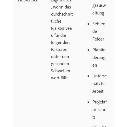
gsausw
, wenn das
eitung
durchschnit
tliche
Fehlen
Risikonivea
de
u für die
Felder
folgenden
Faktoren
Planän
unter den
derung
gesunden
en
Schwellen
Untersc
wert fällt.
hätzte
Arbeit
Projektf
ortschri
tt