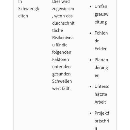
In
Dies wird
Umfan
Schwierigk
zugewiesen
gsausw
eiten
, wenn das
eitung
durchschnit
tliche
Fehlen
Risikonivea
de
u für die
Felder
folgenden
Faktoren
Planän
unter den
derung
gesunden
en
Schwellen
Untersc
wert fällt.
hätzte
Arbeit
Projektf
ortschri
tt