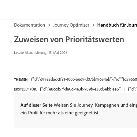
Dokumentation
Journey Optimizer
Handbuch für Jour
Zuweisen von Prioritätswerten
Letzte Aktualisierung: 13. Mai 2026
{"id":"d998adac-2f81-400b-a669-d07bb196e4eb"},{"id":"fd596
THEMEN:
{"id":"e8ccd51f-da0d-4e3b-939b-e30d5ebb1ea5"}
{"id"
ERSTELLT FÜR:
Auf dieser Seite
Weisen Sie Journey, Kampagnen und eing
ein Profil für mehr als eine geeignet ist.