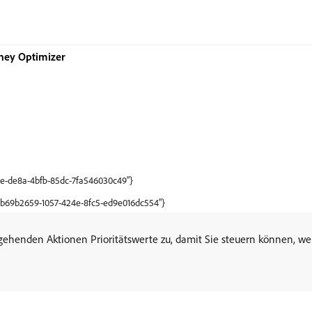
ney Optimizer
60e-de8a-4bfb-85dc-7fa546030c49"}
:"b69b2659-1057-424e-8fc5-ed9e016dc554"}
ehenden Aktionen Prioritätswerte zu, damit Sie steuern können, w