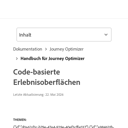
Inhalt
Dokumentation
Journey Optimizer
Handbuch für Journey Optimizer
Code-basierte
Erlebnisoberflächen
Letzte Aktualisierung: 22. Mai 2026
THEMEN:
{"id":"d0a62d3c-b79e-47e4-929e-40ef3cffa037"},{"id":"a984631b-