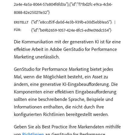
2a4e-4a5a-8064-57a804f6fd3a"},{"id":"f71bd2fc-e9ca-4cb6-
8088-82e250211e32"}
{"id":"e8ccd51f-da0d-4e3b-939b-e30d5ebb1ea5"}
ERSTELLT
FÜR:
{"id":"b69b2659-1057-424e-8fc5-ed9e016dc554"}
Die Kommunikation mit der generativen KI ist für eine
effektive Arbeit in Adobe GenStudio for Performance
Marketing unerlässlich.
GenStudio for Performance Marketing bietet jedes
Mal, wenn die Möglichkeit besteht, ein Asset zu
ändern, eine generative KI-Eingabeaufforderung. Die
Komponenten einer effektiven Eingabeaufforderung
sollten eine beschreibende Sprache, Beispiele und
Informationen enthalten, die nicht durch Ihre
konfigurierten Richtlinien bereitgestellt werden.
Geben Sie als Best Practice Ihre Markendaten mithilfe
von
Richtlinien
an GenStudio for Performance