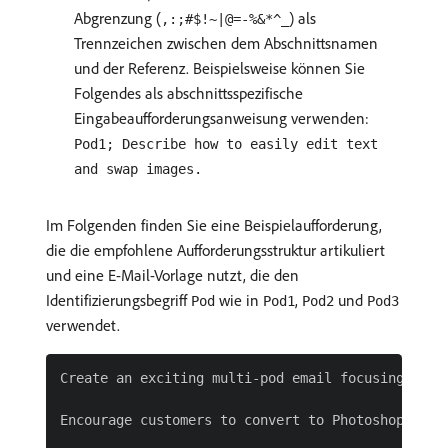
Abgrenzung (
) als
,:;#$!~|@=-%&*^_
Trennzeichen zwischen dem Abschnittsnamen
und der Referenz. Beispielsweise können Sie
Folgendes als abschnittsspezifische
Eingabeaufforderungsanweisung verwenden:
Pod1; Describe how to easily edit text
and swap images.
Im Folgenden finden Sie eine Beispielaufforderung,
die die empfohlene Aufforderungsstruktur artikuliert
und eine E-Mail-Vorlage nutzt, die den
Identifizierungsbegriff
wie in
,
und
Pod
Pod1
Pod2
Pod3
verwendet.
Create an exciting multi-pod email focusing on C
Encourage customers to convert to Photoshop or u