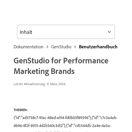
Inhalt
Dokumentation
GenStudio
Benutzerhandbuch
GenStudio for Performance
Marketing Brands
Letzte Aktualisierung: 9. März 2026
THEMEN:
{"id":"ad3738c7-91ac-48ed-a914-fd0b03f89396"},{"id":"c7c3a4ab-
6b96-4f2f-8931-4d2b360c3d12"},{"id":"cd5564d5-2a4e-4a5a-