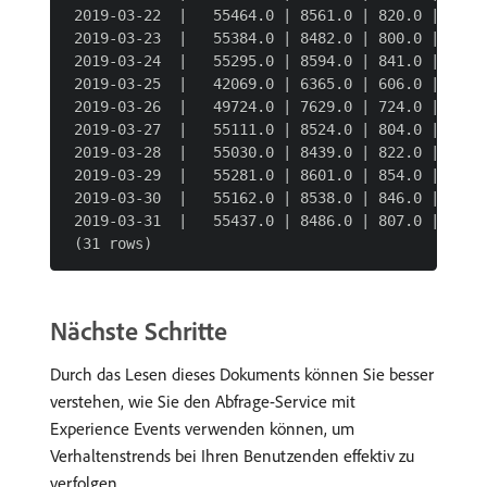
 2019-03-22  |   55464.0 | 8561.0 | 820.0 | 1559.
 2019-03-23  |   55384.0 | 8482.0 | 800.0 | 1139.
 2019-03-24  |   55295.0 | 8594.0 | 841.0 | 1382.
 2019-03-25  |   42069.0 | 6365.0 | 606.0 | 1509.
 2019-03-26  |   49724.0 | 7629.0 | 724.0 | 1553.
 2019-03-27  |   55111.0 | 8524.0 | 804.0 | 1524.
 2019-03-28  |   55030.0 | 8439.0 | 822.0 | 1554.
 2019-03-29  |   55281.0 | 8601.0 | 854.0 | 1580.
 2019-03-30  |   55162.0 | 8538.0 | 846.0 | 1534.
 2019-03-31  |   55437.0 | 8486.0 | 807.0 | 1649.
Nächste Schritte
Durch das Lesen dieses Dokuments können Sie besser
verstehen, wie Sie den Abfrage-Service mit
Experience Events verwenden können, um
Verhaltenstrends bei Ihren Benutzenden effektiv zu
verfolgen.