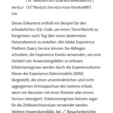
{"id":"b69b2659-1057-424e-8fc5-ed9e016dc554"},
{"id":"ff6a42d2-313e-452e-93a6-792e4fad9ff8"}
ERSTELLT
FÜR:
Dieses Dokument enthält ein Beispiel für den
erforderlichen SQL-Code, um einen Trend-Bericht zu
Ereignissen nach Tag über einen bestimmten
Datumsbereich zu erstellen. Mit Adobe Experience
Platform Query Service können Sie Abfragen
schreiben, die Experience Events verwenden, um eine
Vielzahl von Anwendungsfällen zu erfassen.
Erlebnisereignisse werden durch die ExperienceEvent-
Klasse des Experience-Datenmodells (XDM)
dargestellt, die einen unveränderlichen und nicht
aggregierten Schnappschuss des Systems erfasst,
wenn ein Benutzer mit einer Website oder einem
Service interagiert. Erlebnisereignisse können sogar
für die Zeitbereichsanalyse verwendet werden.
Weitere Anwendungsfälle, bei
🔗
Besucherberichte