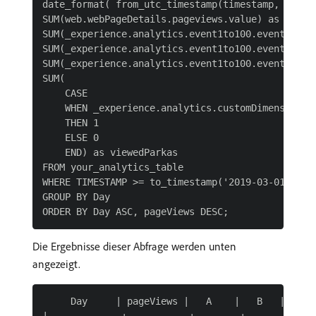
date_format( from_utc_timestamp(timestamp, 'EDT')
SUM(web.webPageDetails.pageviews.value) as pageVi
SUM(_experience.analytics.event1to100.event1.valu
SUM(_experience.analytics.event1to100.event2.valu
SUM(_experience.analytics.event1to100.event3.valu
SUM(

    CASE

    WHEN _experience.analytics.customDimensions.e
    THEN 1

    ELSE 0

    END) as viewedParkas

FROM your_analytics_table

WHERE TIMESTAMP >= to_timestamp('2019-03-01') AND
GROUP BY Day

Die Ergebnisse dieser Abfrage werden unten
angezeigt.
     Day     | pageViews |   A    |   B   |    C 