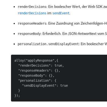
: Ein boolescher Wert, der Web SDK zwi
renderDecisions
im
.
renderDecisions
sendEvent
: Eine Zuordnung von Zeichenfolgen-
responseHeaders
: Erforderlich. Ein JSON-Antworttext vom 
responseBody
: Ein boolescher 
personalization.sendDisplayEvent
alloy("applyResponse",{

  "renderDecisions": true,

  "responseHeaders": {},

  "responseBody": {},

  "personalization": {

    "sendDisplayEvent": true

  }
