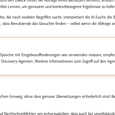
g und den Zweck hinter der Abfrage eines Benutzers versteht, ansta
inelles Lernen, um genauere und kontextbezogene Ergebnisse zu liefer
e, die nach exakten Begriffen sucht, interpretiert die KI-Suche di
, dass Benutzende das Gesuchte finden – selbst wenn die Abfrage ande
e Sprache mit Eingabeaufforderungen wie verwenden müssen, empfi
iscovery-Agenten. Weitere Informationen zum Zugriff auf den Agent
achen hinweg, ohne dass genaue Übersetzungen erforderlich sind. B
 und Rechtschreibfehler, um sicherzustellen, dass auch bei unvollstän