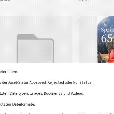
er filtern.
s der Asset-Status
,
oder
.
Approved
Rejected
No Status
ützten Dateitypen:
,
und
.
Images
Documents
Videos
ützten Dateiformate.