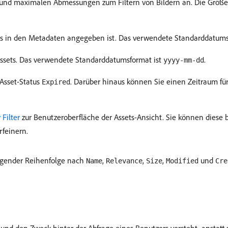
und maximalen Abmessungen zum Filtern von Bildern an. Die Größe w
 es in den Metadaten angegeben ist. Das verwendete Standarddatums
ssets. Das verwendete Standarddatumsformat ist
.
yyyy-mm-dd
 Asset-Status
. Darüber hinaus können Sie einen Zeitraum fü
Expired
Filter
zur Benutzeroberfläche der Assets-Ansicht. Sie können diese b
rfeinern.
eigender Reihenfolge nach
,
,
,
und
Name
Relevance
Size
Modified
Cre