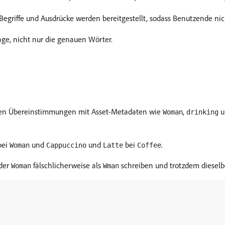
 Begriffe und Ausdrücke werden bereitgestellt, sodass Benutzende ni
age, nicht nur die genauen Wörter.
ten Übereinstimmungen mit Asset-Metadaten wie
,
u
Woman
drinking
bei
und
und
bei
.
Woman
Cappuccino
Latte
Coffee
oder
fälschlicherweise als
schreiben und trotzdem dieselb
Woman
Wman