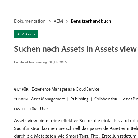
Dokumentation
AEM
Benutzerhandbuch
AEM Assets
Suchen nach Assets in Assets view
Letzte Aktualisierung: 31. Juli 2026
Experience Manager as a Cloud Service
GILT FÜR:
Asset Management
Publishing
Collaboration
Asset Pr
THEMEN:
User
ERSTELLT FÜR:
Assets view bietet eine effektive Suche, die einfach standard
Suchfunktion können Sie schnell das passende Asset ermitteln
durch die Metadaten wie Smart-Tags, Titel, Erstellungsdatum