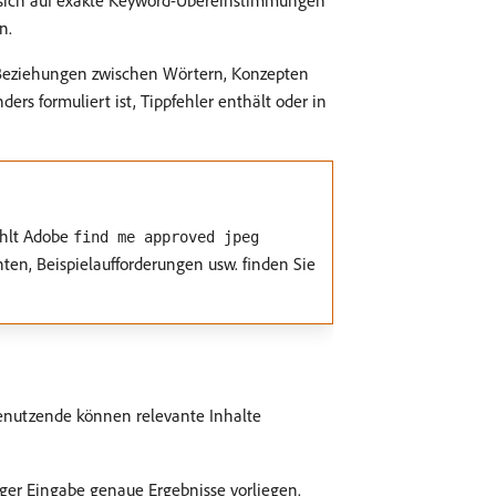
tt sich auf exakte Keyword-Übereinstimmungen
n.
e Beziehungen zwischen Wörtern, Konzepten
rs formuliert ist, Tippfehler enthält oder in
ehlt Adobe
find me approved jpeg
en, Beispielaufforderungen usw. finden Sie
enutzende können relevante Inhalte
diger Eingabe genaue Ergebnisse vorliegen.