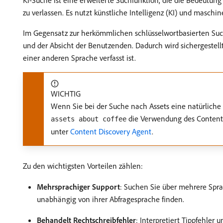
KI-Suche ist eine erweiterte Suchfunktion, die die Bedeutun
zu verlassen. Es nutzt künstliche Intelligenz (KI) und masch
Im Gegensatz zur herkömmlichen schlüsselwortbasierten Such
und der Absicht der Benutzenden. Dadurch wird sichergestellt
einer anderen Sprache verfasst ist.
WICHTIG
Wenn Sie bei der Suche nach Assets eine natürlich
die Verwendung des Content D
assets about coffee
unter
Content Discovery Agent
.
Zu den wichtigsten Vorteilen zählen:
Mehrsprachiger Support
: Suchen Sie über mehrere Spr
unabhängig von ihrer Abfragesprache finden.
Behandelt Rechtschreibfehler
: Interpretiert Tippfehler