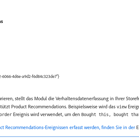
ns
252-6066-4d6e-a9d2-f6d84c323de7"}
rieren, stellt das Modul die Verhaltensdatenerfassung in Ihrer Store
stützt Product Recommendations. Beispielsweise wird das
Ereig
view
Ereignis wird verwendet, um den
order
Bought this, bought tha
uct Recommendations-Ereignissen erfasst werden, finden Sie in der ​
E