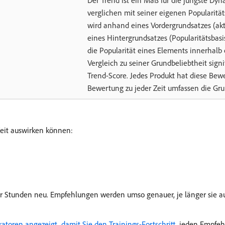
Der Trend ist ein Maß für die jüngste Dyn
verglichen mit seiner eigenen Popularität
wird anhand eines Vordergrundsatzes (akt
eines Hintergrundsatzes (Popularitätsbas
die Popularität eines Elements innerhalb
Vergleich zu seiner Grundbeliebtheit sign
Trend-Score. Jedes Produkt hat diese Bewe
Bewertung zu jeder Zeit umfassen die Gru
 Zeit auswirken können:
 Stunden neu. Empfehlungen werden umso genauer, je länger sie au
katoren angezeigt, damit Sie den Trainings-Fortschritt ​
jeden Empfehl