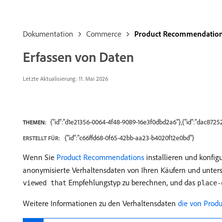
Dokumentation
Commerce
Product Recommendatio
Erfassen von Daten
Letzte Aktualisierung: 11. Mai 2026
{"id":"d1e21356-0064-4f48-9089-16e3f0dbd2a6"},{"id":"dac87
THEMEN:
{"id":"c66ffd68-0f65-42bb-aa23-b4020f12e0bd"}
ERSTELLT FÜR:
Wenn Sie
Product Recommendations
installieren und konfigu
anonymisierte Verhaltensdaten von Ihren Käufern und unter
Empfehlungstyp zu berechnen, und das
viewed that
place-
Weitere Informationen zu den Verhaltensdaten
​ die von Prod