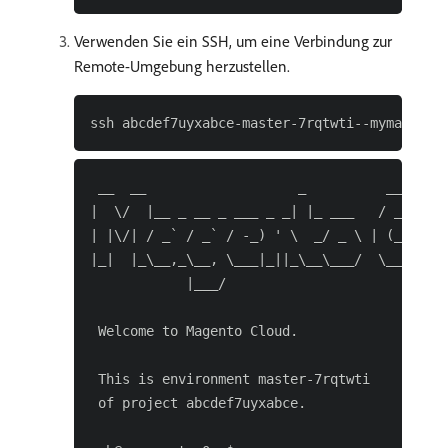
Verwenden Sie ein SSH, um eine Verbindung zur
Remote-Umgebung herzustellen.
 __  __                   _          ___ _   
|  \/  |__ _ __ _ ___ _ _| |_ ___   / __| |__
| |\/| / _` / _` / -_) ' \  _/ _ \ | (__| / _
|_|  |_\__,_\__, \___|_||_\__\___/  \___|_\__
            |___/

 Welcome to Magento Cloud.

 This is environment master-7rqtwti

 of project abcdef7uyxabce.
