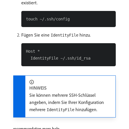
existiert.
Fügen Sie eine
hinzu.
IdentityFile
Host *

HINWEIS
Sie können mehrere SSH-Schlüssel
angeben, indem Sie Ihrer Konfiguration
mehrere
hinzufügen.
IdentityFile
recommendation-more-help