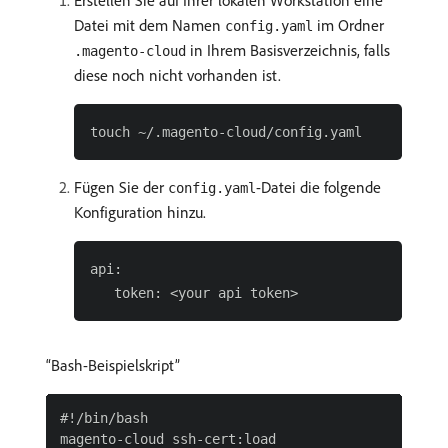
Erstellen Sie auf Ihrer lokalen Workstation eine
Datei mit dem Namen
im Ordner
config.yaml
in Ihrem Basisverzeichnis, falls
.magento-cloud
diese noch nicht vorhanden ist.
Fügen Sie der
-Datei die folgende
config.yaml
Konfiguration hinzu.
api:

Bash-Beispielskript
#!/bin/bash

magento-cloud ssh-cert:load
