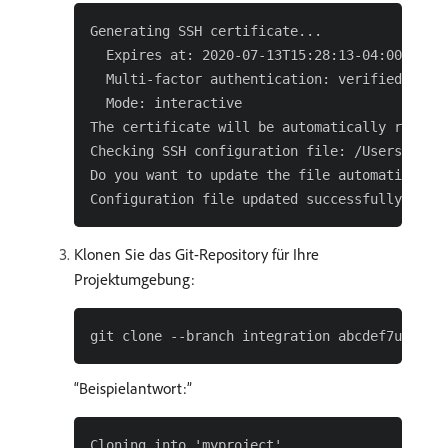
Generating SSH certificate...

  Expires at: 2020-07-13T15:28:13-04:00

  Multi-factor authentication: verified

  Mode: interactive

The certificate will be automatically refresh
Checking SSH configuration file: /Users/<user
Do you want to update the file automatically?
Klonen Sie das Git-Repository für Ihre
Projektumgebung:
Beispielantwort:
Cloning into 'myproject'...
