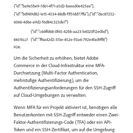
{"id":"ba9e5be9-7de1-4f71-a5d2-baead0e425ee"},
{"id":"bd989d82-1e15-4534-88db-f1f51dd77ffa"},{"id":"dac87252-
6066-4d6e-a9d2-f6d84c323de7"}
{"id":"c66ffd68-0f65-42bb-aa23-b4020f12e0bd"},
{"id":"ff6a42d2-313e-452e-93a6-792e4fad9ff8"}
ERSTELLT
FÜR:
Um die Sicherheit zu erhöhen, bietet Adobe
Commerce in der Cloud-Infrastruktur eine MFA-
Durchsetzung (Multi-Factor Authentication,
mehrstufige Authentifizierung), um die
Authentifizierungsanforderungen für den SSH-Zugriff
auf Cloud-Umgebungen zu verwalten.
Wenn MFA für ein Projekt aktiviert ist, benötigen alle
Benutzerkonten mit SSH-Zugriff entweder einen Zwei-
Faktor-Authentifizierungs-Code (TFA) oder ein API-
Token und ein SSH-Zertifikat, um auf die Umgebung