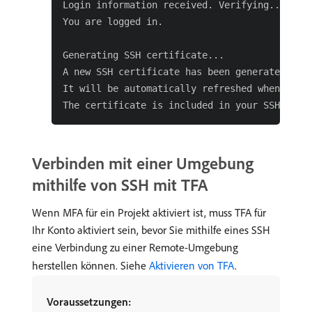
Login information received. Verifying...

You are logged in.

Generating SSH certificate...

A new SSH certificate has been generated.

It will be automatically refreshed when neces
Verbinden mit einer Umgebung
mithilfe von SSH mit TFA
Wenn MFA für ein Projekt aktiviert ist, muss TFA für
Ihr Konto aktiviert sein, bevor Sie mithilfe eines SSH
eine Verbindung zu einer Remote-Umgebung
herstellen können. Siehe
Aktivieren von TFA
.
Voraussetzungen: