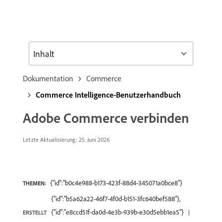
Inhalt
Dokumentation
Commerce
Commerce Intelligence-Benutzerhandbuch
Adobe Commerce verbinden
Letzte Aktualisierung: 25. Juni 2026
{"id":"b0c4e988-b173-423f-88d4-345071a0bce8"}
THEMEN:
{"id":"b5a62a22-46f7-4f0d-b151-3fc640bef588"},
{"id":"e8ccd51f-da0d-4e3b-939b-e30d5ebb1ea5"}
ERSTELLT