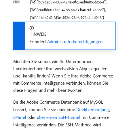
FÜR:
{"id":"b69b2659-1057-424e-8fc5-ed9e016dc554"},
{"id":"c66ffd68-0f65-42bb-aa23-b4020f12e0bd"},
{"id":"ff6a42d2-313e-452e-93a6-792e4fad9ff8"}
HINWEIS
Erfordert
Administratorberechtigungen
.
Möchten Sie sehen, wie Ihr Unternehmen
funktioniert oder Ihre wertvollsten Akquisequellen
und -kanäle finden? Wenn Sie Ihre Adobe Commerce
mit Commerce Intelligence verbinden, können Sie
diese Fragen und mehr beantworten.
Da die Adobe Commerce Datenbank auf MySQL
basiert, können Sie sie über eine
Direktverbindung
,
cPanel
oder
über einen SSH-Tunnel
mit Commerce
Intelligence verbinden. Die SSH-Methode wird