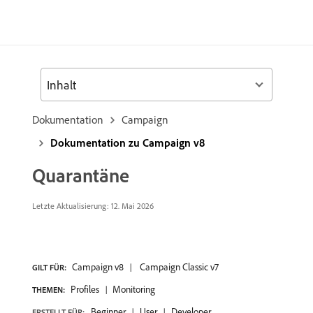
Inhalt
Dokumentation
Campaign
Dokumentation zu Campaign v8
Quarantäne
Letzte Aktualisierung: 12. Mai 2026
Campaign v8
Campaign Classic v7
GILT FÜR:
Profiles
Monitoring
THEMEN:
Beginner
User
Developer
ERSTELLT FÜR: