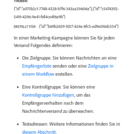
THEMEN:
{"id":"a075b2c1-7748-4328-b7f6-343aa314616a"},{"id":"c5474392-
5419-4296-9e41-f6f4ce4f6e9b"}
{"id":"b69b2659-1057-424e-8fc5-ed9e016dc554"}
ERSTELLT FÜR:
In einer Marketing-Kampagne können Sie für jeden
Versand Folgendes definieren:
Die Zielgruppe. Sie können Nachrichten an eine
Empfängerliste
senden oder eine
Zielgruppe in
einem Workflow
erstellen.
Eine Kontrollgruppe. Sie können eine
Kontrollgruppe hinzufügen
, um das
Empfängerverhalten nach dem
Nachrichtenversand zu überwachen.
Testadressen: Weitere Informationen finden Sie in
diesem Abschnitt
.