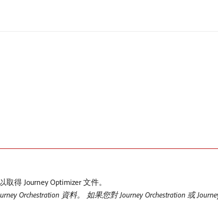
以取得 Journey Optimizer 文件。
ey Orchestration 資料。 如果您對 Journey Orchestration 或