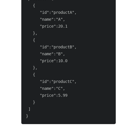
   {

      "id":"productA",

      "name":"A",

      "price":20.1

   },

   {

      "id":"productB",

      "name":"B",

      "price":10.0

   },

   {

      "id":"productC",

      "name":"C",

      "price":5.99

   }

 ]
