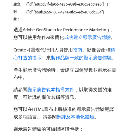
{"id":"e8ccd51f-da0d-4e3b-939b-e30d5ebb1ea5"}
建立
對
{"id":"b69b2659-1057-424e-8fc5-ed9e016dc554"}
象：
透過Adobe GenStudio for Performance Marketing，
您可以使用創作AI來簡化
成功建立顯示廣告體驗
。
Create可讓現代行銷人員使用
指南
、影像資產和
精
心打造的提示
，來
製作品牌一致的顯示廣告體驗
。
產生顯示廣告體驗時，會建立四個變數並顯示在畫
布中。
請參閱
顯示廣告範本指導方針
，以取得支援的維
度、可辨識的欄位名稱等資訊。
您可以在HTML畫布上將核准的顯示廣告體驗翻譯
成多種語言。 請參閱
翻譯及本地化體驗
。
顯示廣告體驗的可編輯區段包括：