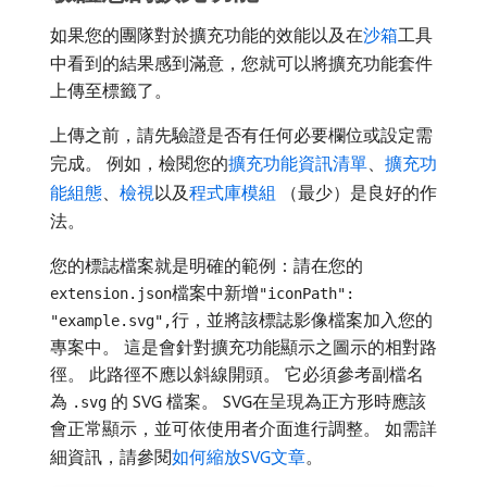
如果您的團隊對於擴充功能的效能以及在
沙箱
工具
中看到的結果感到滿意，您就可以將擴充功能套件
上傳至標籤了。
上傳之前，請先驗證是否有任何必要欄位或設定需
完成。 例如，檢閱您的
擴充功能資訊清單
、
擴充功
能組態
、
檢視
以及
程式庫模組
（最少）是良好的作
法。
您的標誌檔案就是明確的範例：請在您的
檔案中新增
extension.json
"iconPath":
行，並將該標誌影像檔案加入您的
"example.svg",
專案中。 這是會針對擴充功能顯示之圖示的相對路
徑。 此路徑不應以斜線開頭。 它必須參考副檔名
為
的 SVG 檔案。 SVG在呈現為正方形時應該
.svg
會正常顯示，並可依使用者介面進行調整。 如需詳
細資訊，請參閱
如何縮放SVG文章
。