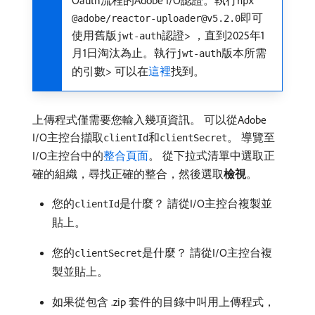
Oauth流程的Adobe I/O認證。執行
npx
即可
@adobe/reactor-uploader@v5.2.0
使用舊版
認證> ，直到2025年1
jwt-auth
月1日淘汰為止。執行
版本所需
jwt-auth
的引數> 可以在
這裡
找到。
上傳程式僅需要您輸入幾項資訊。 可以從Adobe
I/O主控台擷取
和
。 導覽至
clientId
clientSecret
I/O主控台中的
整合頁面
。 從下拉式清單中選取正
確的組織，尋找正確的整合，然後選取​
檢視
。
您的
是什麼？ 請從I/O主控台複製並
clientId
貼上。
您的
是什麼？ 請從I/O主控台複
clientSecret
製並貼上。
如果從包含 .zip 套件的目錄中叫用上傳程式，