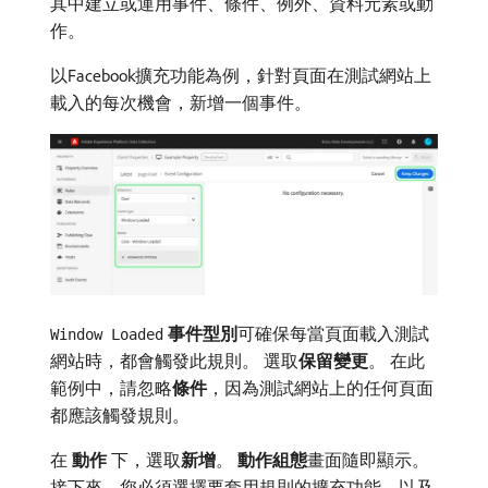
其中建立或運用事件、條件、例外、資料元素或動
作。
以Facebook擴充功能為例，針對頁面在測試網站上
載入的每次機會，新增一個事件。
事件型別
​可確保每當頁面載入測試
Window Loaded
網站時，都會觸發此規則。 選取​
保留變更
。 在此
範例中，請忽略​
條件
，因為測試網站上的任何頁面
都應該觸發規則。
在​
動作
​下，選取​
新增
。
動作組態
​畫面隨即顯示。
接下來，您必須選擇要套用規則的擴充功能，以及