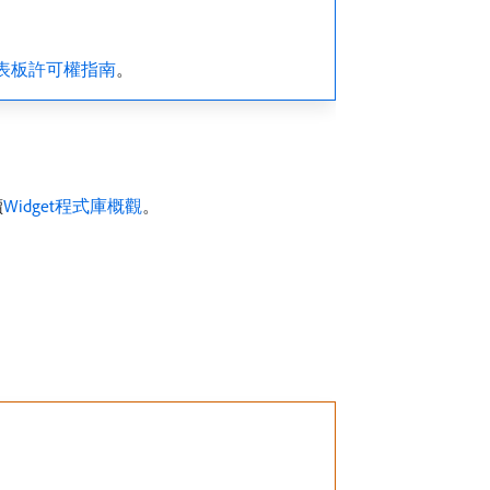
表板許可權指南
。
讀
Widget程式庫概觀
。