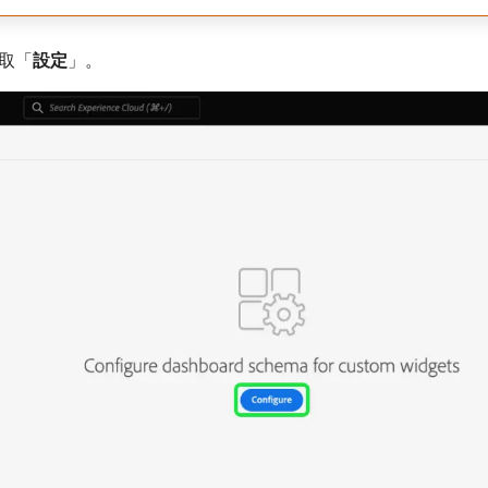
取「
設定
」。