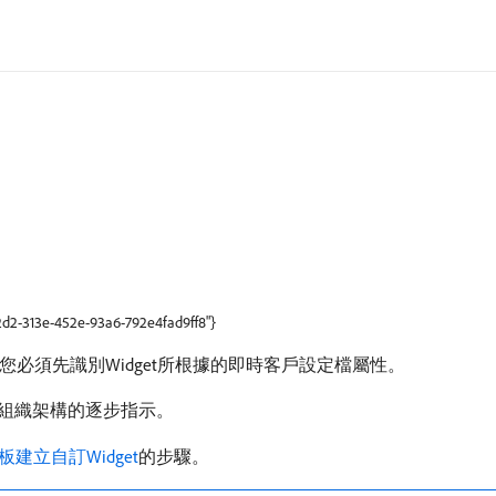
42d2-313e-452e-93a6-792e4fad9ff8"}
Widget，您必須先識別Widget所根據的即時客戶設定檔屬性。
輯組織架構的逐步指示。
建立自訂Widget
的步驟。