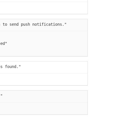
n to send push notifications."
ted"
as found."
."