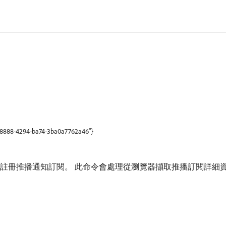
ea-8888-4294-ba74-3ba0a7762a46"}
ce Platform註冊推播通知訂閱。 此命令會處理從瀏覽器擷取推播