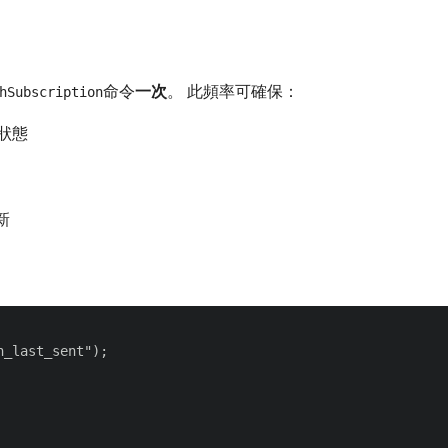
命令​
一次
。 此頻率可確保：
hSubscription
新狀態
新
_last_sent");
