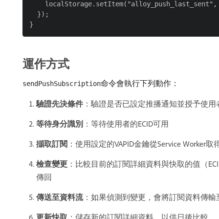
    localStorage.setItem("alloy_push_last_sent", 
  });

運作方式
命令會執行下列動作：
sendPushSubscription
驗證先決條件
：驗證是否已設定推播通知並授予使用
等待身分識別
：等待使用者的ECID可用
擷取訂閱
：使用設定的VAPID金鑰從Service Work
檢查變更
：比較目前的訂閱詳細資料與快取的值（EC
傳回
傳送至資料流
：如果偵測到變更，會將訂閱資料傳輸至您設定的Ad
更新快取
：儲存新的訂閱詳細資料，以供日後比較