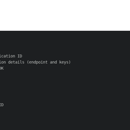
cation ID

on details (endpoint and keys)

K

D
