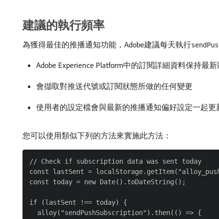
建議的執行頻率
為獲得最佳的推播通知功能，Adobe建議每天執行
sendPus
Adobe Experience Platform中的訂閱詳細資料保持最
會擷取對推送代號或訂閱狀態所做的任何變更
使用者的設定檔會與最新的推播通知偏好設定一起更
您可以使用類似下列的方法來實施此方法：
// Check if subscription data was sent today

const lastSent = localStorage.getItem("alloy_push
const today = new Date().toDateString();

if (lastSent !== today) {

  alloy("sendPushSubscription").then(() => {
