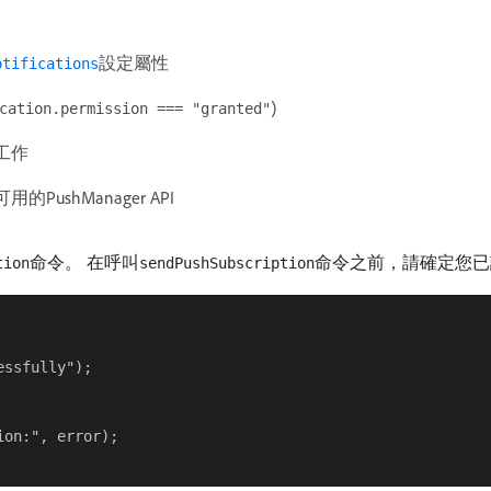
設定屬性
otifications
)
cation.permission === "granted"
工作
shManager API
命令。 在呼叫
命令之前，請確定您已
tion
sendPushSubscription
ssfully");

on:", error);
