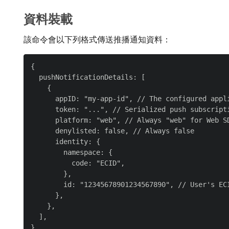
資料裝載
該命令會以下列格式傳送推播通知資料：
{

  pushNotificationDetails: [

    {

      appID: "my-app-id", // The configured appli
      token: "...", // Serialized push subscripti
      platform: "web", // Always "web" for Web SD
      denylisted: false, // Always false

      identity: {

        namespace: {

          code: "ECID",

        },

        id: "12345678901234567890", // User's ECI
      },

    },

  ],
