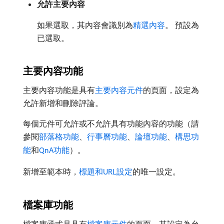
允許主要內容
如果選取，其內容會識別為
精選內容
。 預設為
已選取。
主要內容功能
主要內容功能是具有
主要內容元件
的頁面，設定為
允許新增和刪除評論。
每個元件可允許或不允許具有功能內容的功能（請
參閱
部落格功能
、
行事曆功能
、
論壇功能
、
構思功
能
和
QnA功能
）。
新增至範本時，
標題和URL設定
的唯一設定。
檔案庫功能
檔案庫函式是具有
檔案庫元件
的頁面，其設定為允