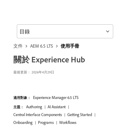
目錄
文件
AEM 6.5 LTS
使用手冊
關於 Experience Hub
最後更新： 2026年4月29日
Experience Manager 6.5 LTS
適用對象：
Authoring
AI Assistant
主題：
Central Interface Components
Getting Started
Onboarding
Programs
Workflows