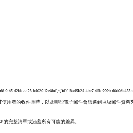
ffd68-0f65-42bb-aa23-b4020f12e0bd"},{"id":"f8a45b24-4be7-4f1b-909b-60d06b483a
進入其使用者的收件匣時，以及哪些電子郵件會篩選到垃圾郵件資
ISP的完整清單或涵蓋所有可能的差異。