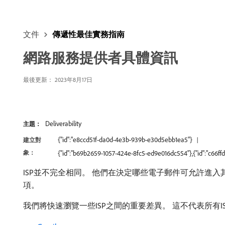
文件
傳遞性最佳實務指南
網路服務提供者具體資訊
最後更新： 2023年8月17日
Deliverability
主題：
{"id":"e8ccd51f-da0d-4e3b-939b-e30d5ebb1ea5"}
建立對
象：
{"id":"b69b2659-1057-424e-8fc5-ed9e016dc554"},{"id":"c66
ISP並不完全相同。 他們在決定哪些電子郵件可允許
項。
我們將快速瀏覽一些ISP之間的重要差異。 這不代表所有