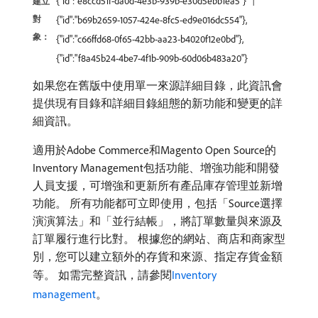
{"id":"e8ccd51f-da0d-4e3b-939b-e30d5ebb1ea5"}
建立
對
{"id":"b69b2659-1057-424e-8fc5-ed9e016dc554"},
象：
{"id":"c66ffd68-0f65-42bb-aa23-b4020f12e0bd"},
{"id":"f8a45b24-4be7-4f1b-909b-60d06b483a20"}
如果您在舊版中使用單一來源詳細目錄，此資訊會
提供現有目錄和詳細目錄組態的新功能和變更的詳
細資訊。
適用於Adobe Commerce和Magento Open Source的
Inventory Management包括功能、增強功能和開發
人員支援，可增強和更新所有產品庫存管理並新增
功能。 所有功能都可立即使用，包括「Source選擇
演演算法」和「並行結帳」，將訂單數量與來源及
訂單履行進行比對。 根據您的網站、商店和商家型
別，您可以建立額外的存貨和來源、指定存貨金額
等。 如需完整資訊，請參閱
Inventory
management
。