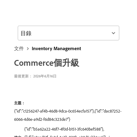
目錄
文件
Inventory Management
Commerce個升級
最後更新： 2026年6月16日
主題：
{"id":"c1256247-af4b-46d8-9dca-0c654ecfa157"},{"id":"dac87252-
6066-4d6e-a9d2-f6d84c323de7"}
{"id":"b5a62a22-46f7-4f0d-b151-3fc640bef588"},