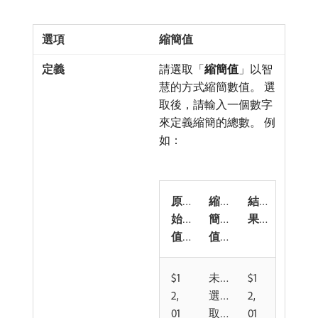
縮簡值
請選取「
縮簡值
」以智
慧的方式縮簡數值。 選
取後，請輸入一個數字
來定義縮簡的總數。 例
如：
原
縮
結
始
簡
果
值
值
$1
未
$1
2,
選
2,
01
取
01