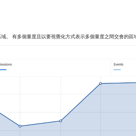
區域。 有多個量度且以要視覺化方式表示多個量度之間交會的區