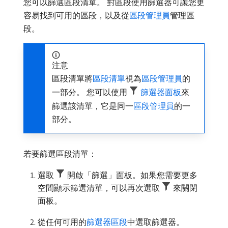
您可以篩選區段清單。 對區段使用篩選器可讓您更
容易找到可用的區段，以及從
區段管理員
管理區
段。
注意
區段清單將
區段清單
視為
區段管理員
的
一部分。 您可以使用
篩選器面板
來
篩選該清單，它是同一
區段管理員
的一
部分。
若要篩選區段清單：
選取
開啟「篩選」面板。如果您需要更多
空間顯示篩選清單，可以再次選取
來關閉
面板。
從任何可用的
篩選器區段
中選取篩選器。