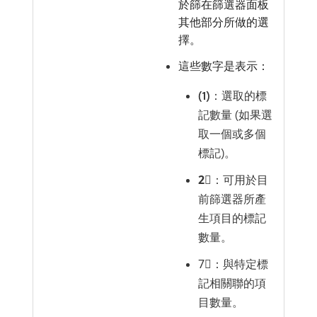
於篩在篩選器面板
其他部分所做的選
擇。
這些數字是表示：
(1)
：選取的標
記數量 (如果選
取一個或多個
標記)。
2︎⃣
：可用於目
前篩選器所產
生項目的標記
數量。
7︎⃣：與特定標
記相關聯的項
目數量。