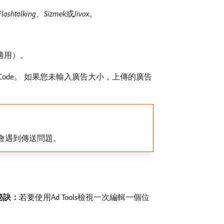
Flashtalking
、
Sizmek
​或​
Jivox
。
適用）。
 Code。 如果您未輸入廣告大小，上傳的廣告
會遇到傳送問題。
秘訣：
​若要使用Ad Tools檢視一次編輯一個位