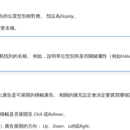
的位置型別相對應。 預設為​
Display
。
變更名稱。
稱。 例如，說明單位型別和某些關鍵屬性（例如Holiday Product
出廣告是可展開的橫幅廣告。 相關的擴充設定會決定要購買哪個
橫幅是否展開至​
Click
​或​
Rollover
。
告）廣告展開的方向：
Up
、
Down
、
Left
​或​
Right
。