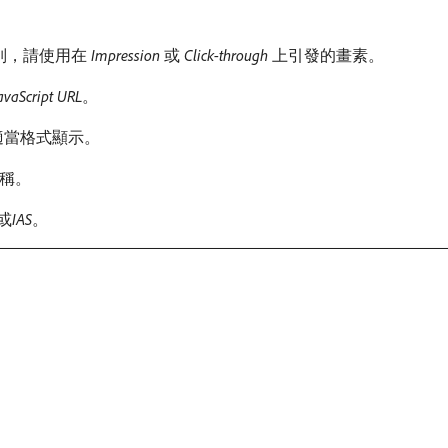
別，請使用在​
Impression
​或​
Click-through
​上引發的畫素。
avaScript URL
。
e的適當格式顯示。
名稱。
​或​
IAS
。