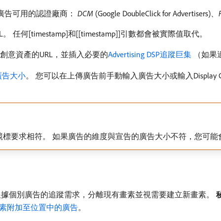
廣告可用的認證廠商：
DCM
(Google DoubleClick for Advertisers)、
[timestamp]和[[timestamp]]引數都會被實際值取代。
創意資產的URL，並插入必要的
Advertising DSP追蹤巨集
（如果
廣告大小
。 您可以在上傳廣告前手動輸入廣告大小或輸入Display
競標要求相符。 如果廣告的維度與宣告的廣告大小不符，您可能
根據個別廣告的追蹤需求，分離現有畫素並視需要建立新畫素。
素附加至位置中的廣告
。