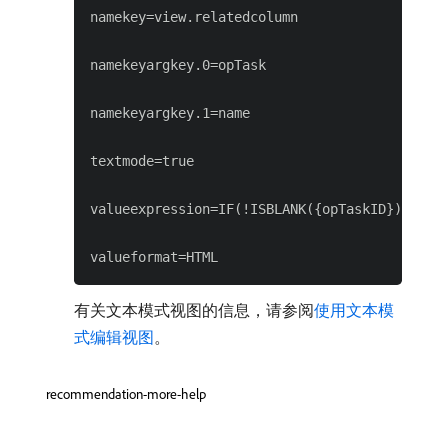
namekey=view.relatedcolumn

namekeyargkey.0=opTask

namekeyargkey.1=name

textmode=true

valueexpression=IF(!ISBLANK({opTaskID}),{opT
有关文本模式视图的信息，请参阅
使用文本模
式编辑视图
。
recommendation-more-help