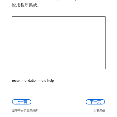
应用程序集成。
recommendation-more-help
上一页
下一页
基于平台的应用程序
主要用例