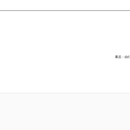
幕后：由EX