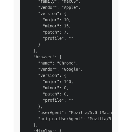
      "family": "macOS",

      "vendor": "Apple",

      "version": {

        "major": 10,

        "minor": 15,

        "patch": 7,

        "profile": ""

      }

    },

    "browser": {

      "name": "Chrome",

      "vendor": "Google",

      "version": {

        "major": 140,

        "minor": 0,

        "patch": 0,

        "profile": ""

      },

      "userAgent": "Mozilla/5.0 (Macintosh; In
      "originalUserAgent": "Mozilla/5.0 (Macin
    },

    "display": {
