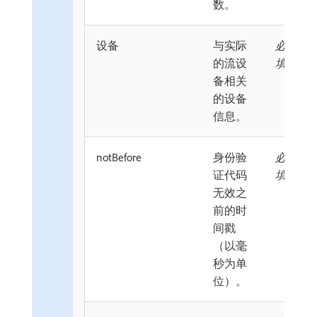
数。
设备
与实际
必
的流设
填
备相关
的设备
信息。
notBefore
身份验
必
证代码
填
无效之
前的时
间戳
（以毫
秒为单
位）。