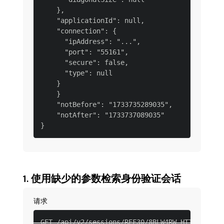
    },

    "applicationId": null,

    "connection": {

      "ipAddress": "...",

      "port": "55161",

      "secure": false,

      "type": null

    }

    }

    "notBefore": "1733735289035",

    "notAfter": "1733737089035"

​1. 使用缺少的参数检索身份验证会话
请求
GET /api/v2/sessions/REF30/8BLW4RW HTTP/1.1
