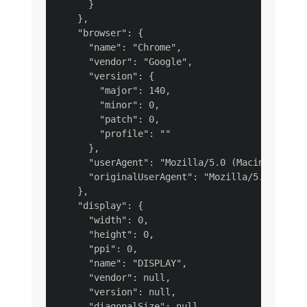
      }

    },

    "browser": {

      "name": "Chrome",

      "vendor": "Google",

      "version": {

        "major": 140,

        "minor": 0,

        "patch": 0,

        "profile": ""

      },

      "userAgent": "Mozilla/5.0 (Macintosh; In
      "originalUserAgent": "Mozilla/5.0 (Macin
    },

    "display": {

      "width": 0,

      "height": 0,

      "ppi": 0,

      "name": "DISPLAY",

      "vendor": null,

      "version": null,

      "diagonalSize": null
