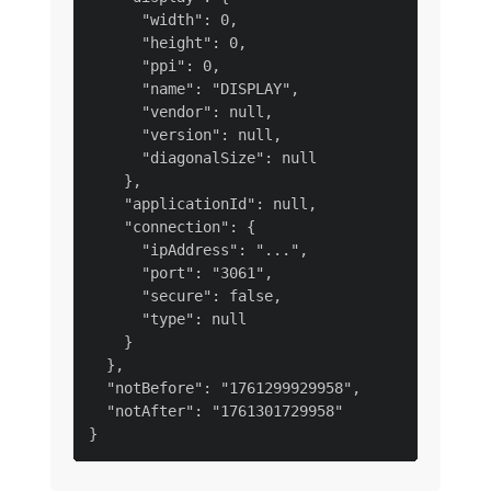
      "width": 0,

      "height": 0,

      "ppi": 0,

      "name": "DISPLAY",

      "vendor": null,

      "version": null,

      "diagonalSize": null

    },

    "applicationId": null,

    "connection": {

      "ipAddress": "...",

      "port": "3061",

      "secure": false,

      "type": null

    }

  },

  "notBefore": "1761299929958",

  "notAfter": "1761301729958"
