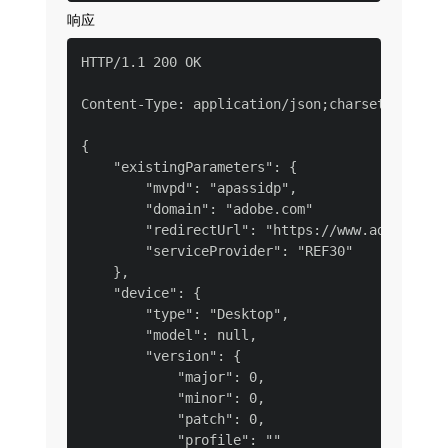
响应
HTTP/1.1 200 OK

Content-Type: application/json;charset=UTF-8

{

    "existingParameters": {

        "mvpd": "apassidp",

        "domain": "adobe.com"

        "redirectUrl": "https://www.adobe.com"
        "serviceProvider": "REF30"

    },

    "device": {

        "type": "Desktop",

        "model": null,

        "version": {

            "major": 0,

            "minor": 0,

            "patch": 0,

            "profile": ""
