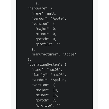
        },

    "hardware": {

      "name": null,

      "vendor": "Apple",

      "version": {

        "major": 0,

        "minor": 0,

        "patch": 0,

        "profile": ""

      },

      "manufacturer": "Apple"

    },

    "operatingSystem": {

      "name": "macOS",

      "family": "macOS",

      "vendor": "Apple",

      "version": {

        "major": 10,

        "minor": 15,

        "patch": 7,

        "profile": ""
