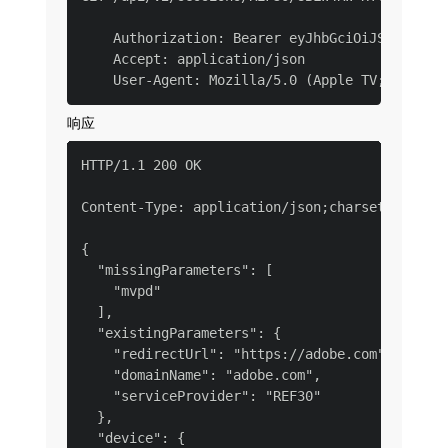
    Authorization: Bearer eyJhbGciOiJSUzI1NiJ
    Accept: application/json

响应
HTTP/1.1 200 OK

Content-Type: application/json;charset=UTF-8

{

  "missingParameters": [

    "mvpd"

  ],

  "existingParameters": {

    "redirectUrl": "https://adobe.com",

    "domainName": "adobe.com",

    "serviceProvider": "REF30"

  },

  "device": {
