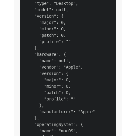
    "type": "Desktop",

    "model": null,

    "version": {

      "major": 0,

      "minor": 0,

      "patch": 0,

      "profile": ""

    },

    "hardware": {

      "name": null,

      "vendor": "Apple",

      "version": {

        "major": 0,

        "minor": 0,

        "patch": 0,

        "profile": ""

      },

      "manufacturer": "Apple"

    },

    "operatingSystem": {

      "name": "macOS",
