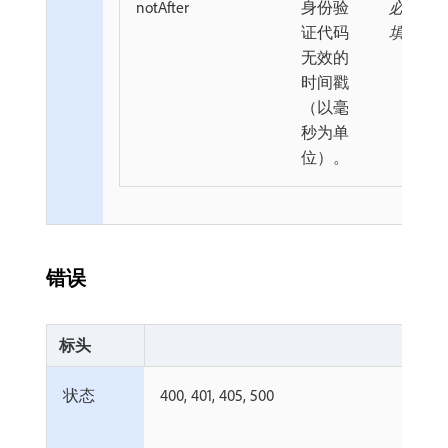
notAfter
身份验
必
证代码
填
无效的
时间戳
（以毫
秒为单
位）。
错误
标头
状态
400, 401, 405, 500
必
填