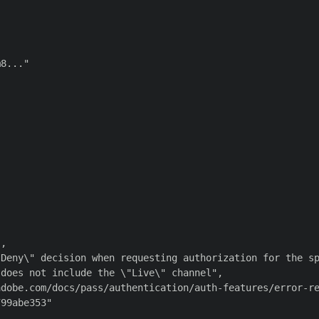
8..."

,

Deny\" decision when requesting authorization for the sp
does not include the \"Live\" channel",

dobe.com/docs/pass/authentication/auth-features/error-re
99abe353"
