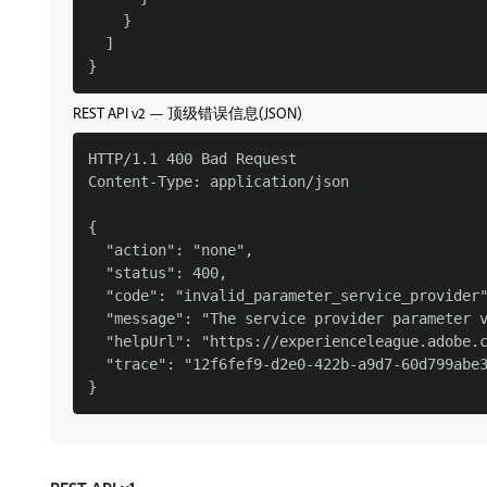
    }

  ]

REST API v2 — 顶级错误信息(JSON)
HTTP/1.1 400 Bad Request

Content-Type: application/json

{

  "action": "none",

  "status": 400,

  "code": "invalid_parameter_service_provider"
  "message": "The service provider parameter v
  "helpUrl": "https://experienceleague.adobe.c
  "trace": "12f6fef9-d2e0-422b-a9d7-60d799abe3