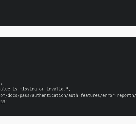
,

alue is missing or invalid.",

om/docs/pass/authentication/auth-features/error-reportn/
53"
