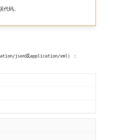
错误代码。
或
）：
ation/json
application/xml