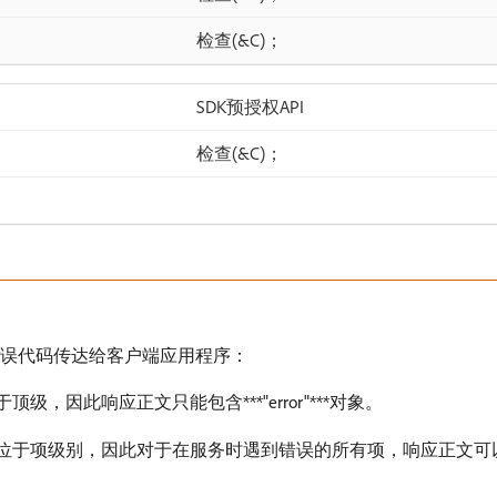
检查(&C)；
SDK预授权API
检查(&C)；
强的错误代码传达给客户端应用程序：
于顶级，因此响应正文只能包含​***"error"***​对象。
象位于项级别，因此对于在服务时遇到错误的所有项，响应正文可以包含​***