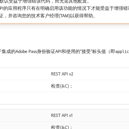
的应用程序将默认受益于增强错误代码，而无需其他配置。
或SDK预授权API的应用程序只有在明确启用该功能的情况下才能受益于增强
证，并咨询您的技术客户经理(TAM)以获得帮助。
成的Adobe Pass身份验证API和使用的“接受”标头值（即
applic
REST API v2
检查(&C)；
REST API v1
检查(&C)；