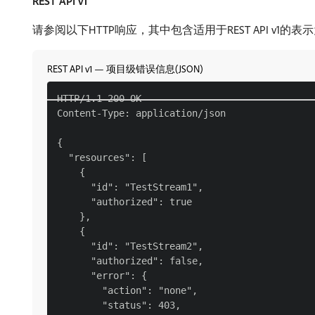
REST API v1
请参阅以下HTTP响应，其中包含适用于REST API v1的表
REST API v1 — 项目级错误信息(JSON)
HTTP/1.1 200 OK

Content-Type: application/json

{

  "resources": [

    {

      "id": "TestStream1",

      "authorized": true

    },

    {

      "id": "TestStream2",

      "authorized": false,

      "error": {

        "action": "none",

        "status": 403,
