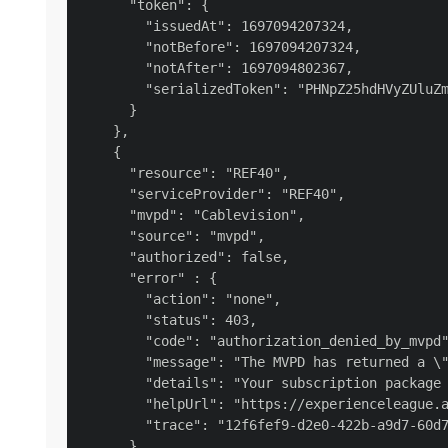
      "token": {

        "issuedAt": 1697094207324,

        "notBefore": 1697094207324,

        "notAfter": 1697094802367,

        "serializedToken": "PHNpZ25hdHVyZUluZm
      }

    },

    {

      "resource": "REF40",

      "serviceProvider": "REF40",

      "mvpd": "Cablevision",

      "source": "mvpd",

      "authorized": false,

      "error" : {

        "action": "none",

        "status": 403,

        "code": "authorization_denied_by_mvpd"
        "message": "The MVPD has returned a \"
        "details": "Your subscription package 
        "helpUrl": "https://experienceleague.a
        "trace": "12f6fef9-d2e0-422b-a9d7-60d7
      }
