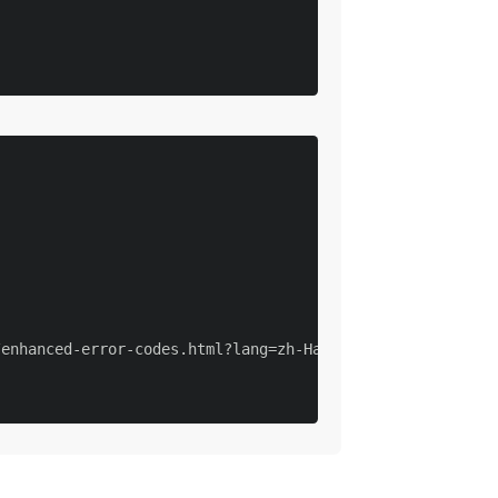
enhanced-error-codes.html?lang=zh-Hans",
