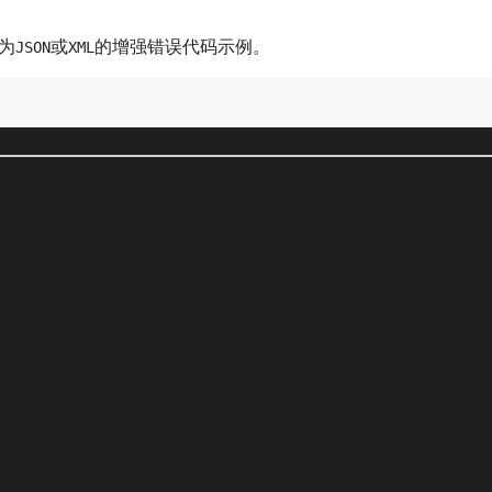
示为
或
的增强错误代码示例。
JSON
XML