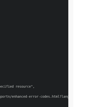
ecified resource",

portn/enhanced-error-codes.html?lang=zh-Hans",
