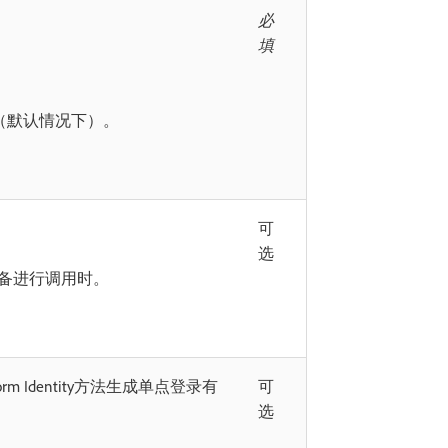
必
填
并（默认情况下）。
可
选
备进行调用时。
rm Identity方法生成单点登录有
可
选