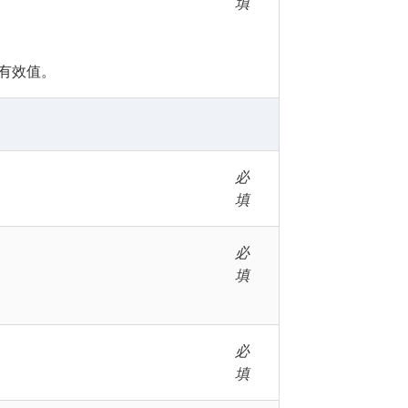
填
有效值。
必
填
必
填
必
填