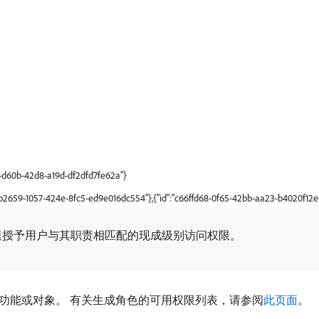
c-d60b-42d8-a19d-df2dfd7fe62a"}
9b2659-1057-424e-8fc5-ed9e016dc554"},{"id":"c66ffd68-0f65-42bb-aa23-b4020f12e
速授予用户与其职责相匹配的现成级别访问权限。
功能或对象。 有关生成角色的可用权限列表，请参阅
此页面
。