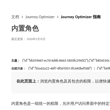
文档
Journey Optimizer
Journey Optimizer 指南
内置角色
最近更新： 2026年5月15日
{"id":"bb359667-ec7d-4d4b-8663-5850fc219d32"},{"id":"b856530
主题：
{"id":"b5a62a22-46f7-4f0d-b151-3fc640bef588"}
{"id":"b6
创建对象：
在此页面上：
​浏览内置角色及其包含的权限，以便快
内置角色是一组统一的权限，允许用户访问界面中的特定