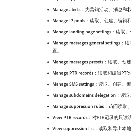
Manage alerts
：为营销活动、消息和权
Manage IP pools
：读取、创建、编辑和
Manage landing page settings
：读取、
Manage messages general settings
：读
置。
Manage messages presets
：读取、创
Manage PTR records
：读取和编辑PTR
Manage SMS settings
：读取、创建、
Manage subdomains delegation
：读取
Manage suppression rules
：访问读取
View PTR records
：对PTR记录的只读
View suppression list
：读取和导出本