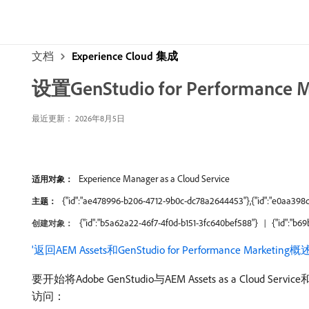
文档
Experience Cloud 集成
设置GenStudio for Performance 
最近更新： 2026年8月5日
Experience Manager as a Cloud Service
适用对象：
{"id":"ae478996-b206-4712-9b0c-dc78a2644453"},{"id":"e0aa398c
主题：
{"id":"b5a62a22-46f7-4f0d-b151-3fc640bef588"}
{"id":"b6
创建对象：
'返回AEM Assets和GenStudio for Performance Marketing概
要开始将Adobe GenStudio与AEM Assets as a Clou
访问：