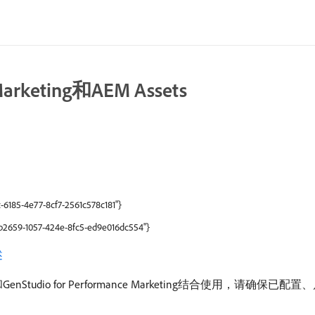
Marketing和AEM Assets
-6185-4e77-8cf7-2561c578c181"}
9b2659-1057-424e-8fc5-ed9e016dc554"}
述
d Service和GenStudio for Performance Marketing结