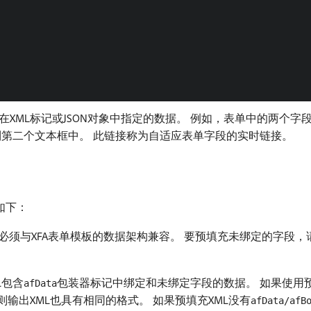
XML标记或JSON对象中指定的数据。 例如，表单中的两个字
充到第二个文本框中。 此链接称为自适应表单字段的实时链接。
构如下：
L必须与XFA表单模板的数据架构兼容。 要预填充未绑定的字段，
L包含
包装器标记中绑定和未绑定字段的数据。 如果使用预填
afData
则输出XML也具有相同的格式。 如果预填充XML没有
afData/afB