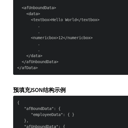
  <afUnboundData>

    <data>

      <textbox>Hello World</textbox>

         .

         .

      <numericbox>12</numericbox>

         .

         .

    </data>

  </afUnboundData>

预填充JSON结构示例
{

   "afBoundData": {

      "employeeData": { }

   },

   "afUnboundData": {
