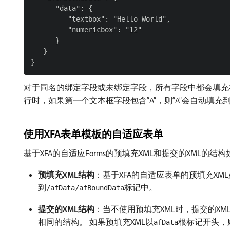
      "data": {

         "textbox": "Hello World",

         "numericbox": "12"

      }

   }

对于同名的绑定字段或未绑定字段，所有字段中都会填充在
行时，如果第一个文本框字段包含“A”，则“A”会自动填
使用XFA表单模板的自适应表单
基于XFA的自适应Forms的预填充XML和提交的XML的结
预填充XML结构
：基于XFA的自适应表单的预填充XM
到
标记中。
/afData/afBoundData
提交的XML结构
：当不使用预填充XML时，提交的XM
相同的结构。 如果预填充XML以
根标记开头，
afData