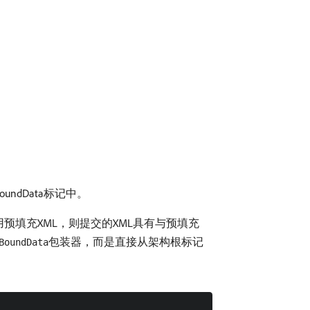
undData标记中。
预填充XML，则提交的XML具有与预填充
包装器，而是直接从架构根标记
BoundData