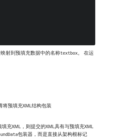
段映射到预填充数据中的名称
。 在运
textbox
请将预填充XML结构包装
充XML，则提交的XML具有与预填充XML
包装器，而是直接从架构根标记
oundData