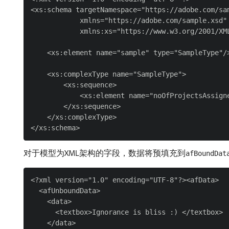
<xs:schema targetNamespace="https://adobe.com/sam
            xmlns="https://adobe.com/sample.xsd"

            xmlns:xs="https://www.w3.org/2001/XML
    <xs:element name="sample" type="SampleType"/>
    <xs:complexType name="SampleType">

        <xs:sequence>

            <xs:element name="noOfProjectsAssigne
        </xs:sequence>

    </xs:complexType>

对于模型为XML架构的字段，数据将预填充到
afBoundDat
<?xml version="1.0" encoding="UTF-8"?><afData>

  <afUnboundData>

    <data>

      <textbox>Ignorance is bliss :) </textbox>

    </data>
