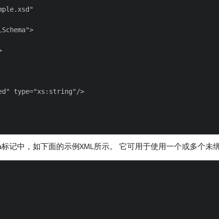
ple.xsd"

Schema">



d" type="xs:string"/>

标记中，如下面的示例XML所示。 它可用于使用一个或多个未
a