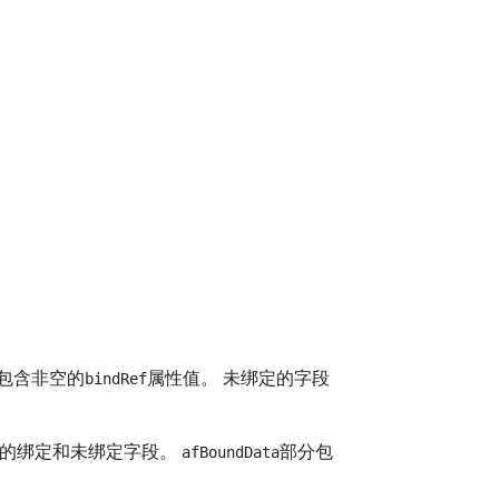
包含非空的
属性值。 未绑定的字段
bindRef
应表单的绑定和未绑定字段。
部分包
afBoundData