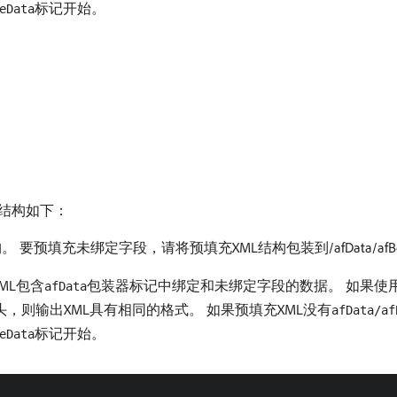
标记开始。
eData
的结构如下：
要预填充未绑定字段，请将预填充XML结构包装到/afData/afBo
ML包含
包装器标记中绑定和未绑定字段的数据。 如果使用
afData
，则输出XML具有相同的格式。 如果预填充XML没有
afData/af
标记开始。
eData