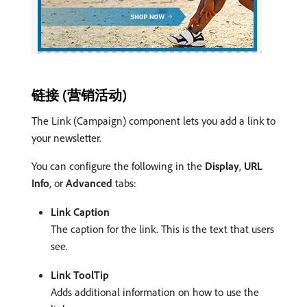
链接 (营销活动)
The Link (Campaign) component lets you add a link to
your newsletter.
You can configure the following in the
Display
,
URL
Info
, or
Advanced
tabs:
Link Caption
The caption for the link. This is the text that users
see.
Link ToolTip
Adds additional information on how to use the