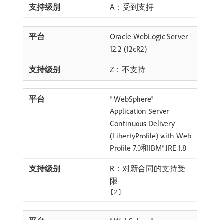
A：受到支持
Oracle WebLogic Server
12.2 (12cR2)
Z：不支持
® WebSphere®
Application Server
Continuous Delivery
(LibertyProfile) with Web
Profile 7.0和IBM® JRE 1.8
R：对新合同的支持受
限
[2]