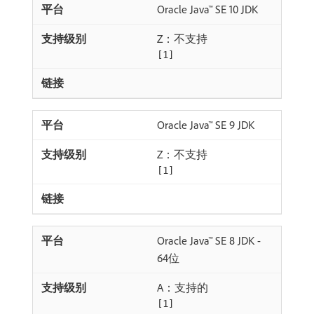
Oracle Java™ SE 10 JDK
Z：不支持
[1]
Oracle Java™ SE 9 JDK
Z：不支持
[1]
Oracle Java™ SE 8 JDK -
64位
A：支持的
[1]