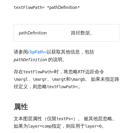
pathDefinition
textFlowPath= *
*
pathDefinition
路径数据。
请参阅
clipPath=
以获取其他信息，包括​
​的说明。
pathDefinition
存在
时，将忽略RTF边距命令
textFlowPath=
、
、
和
。 如果未指定路
\margl
\margr
\margt
\margb
径定义，则忽略
。
textFlowPath=
属性
文本图层属性（仅限
）。 被其他层忽略。
textPs=
如果为
指定，则应用于
。
layer=comp
layer=0