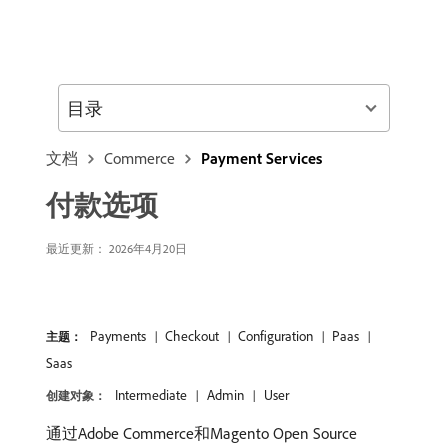
目录
文档
Commerce
Payment Services
付款选项
最近更新： 2026年4月20日
Payments
Checkout
Configuration
Paas
主题：
Saas
Intermediate
Admin
User
创建对象：
通过Adobe Commerce和Magento Open Source