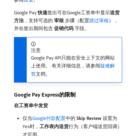
Google Pay
快速
​签出可在Google工资单中显示​
送货
方法
，支持可选的​
审核
​步骤（配置​
跳过审核
），
并在签出期间包含​
促销代码
​字段。
注意
Google Pay API只能在安全上下文的网站
上使用。 有关详细信息，请参阅
疑难解
答
文档。
Google Pay Express的限制
在工资单中发货
仅当
Google付款配置
中的​
Skip Review
​设置为
时，
工作表内送货
​行为（客户端送货回调）
Yes
才可用。