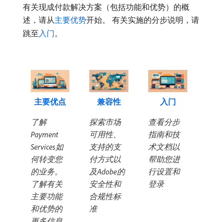
有关现成付款解决方案（包括功能和优势）的概
述，请从
主要优势
开始。 有关实施的分步说明，请
跳至
入门
。
主要优点
兼容性
入门
了解
探索市场
查看分步
Payment
可用性、
指南和技
Services如
支持的支
术文档以
何转变您
付方式以
帮助您进
的业务。
及Adobe的
行设置和
了解有关
安全性和
登录
主要功能
合规性标
和优势的
准
更多信息