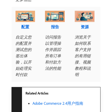
配置
报告
资源
自定义您
访问报告
浏览关于
的配置并
以管理操
如何联系
测试您的
作并跟踪
客户支持
签出体
所有订单
的有用链
验，以开
和付款方
接、视频
始处理实
法的性能
教程和说
时付款
明
Related Articles
Adobe Commerce 2.4用户指南