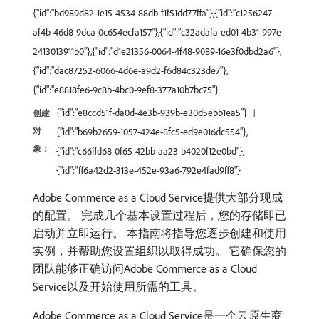
{"id":"bd989d82-1e15-4534-88db-f1f51dd77ffa"},{"id":"c1256247-
af4b-46d8-9dca-0c654ecfa157"},{"id":"c32adafa-ed01-4b31-997e-
2413013911b0"},{"id":"d1e21356-0064-4f48-9089-16e3f0dbd2a6"},
{"id":"dac87252-6066-4d6e-a9d2-f6d84c323de7"},
{"id":"e8818fe6-9c8b-4bc0-9ef8-377a10b7bc75"}
{"id":"e8ccd51f-da0d-4e3b-939b-e30d5ebb1ea5"}
创建
对
{"id":"b69b2659-1057-424e-8fc5-ed9e016dc554"},
象：
{"id":"c66ffd68-0f65-42bb-aa23-b4020f12e0bd"},
{"id":"ff6a42d2-313e-452e-93a6-792e4fad9ff8"}
Adobe Commerce as a Cloud Service提供大部分现成
的配置。 完成几个基本设置过程后，您的存储即已
启动并立即运行。 本指南将指导您逐步创建和使用
实例，并帮助您设置组织以取得成功。 它确保您的
团队能够正确访问Adobe Commerce as a Cloud
Service以及开始使用所需的工具。
Adobe Commerce as a Cloud Service是一个云原生商