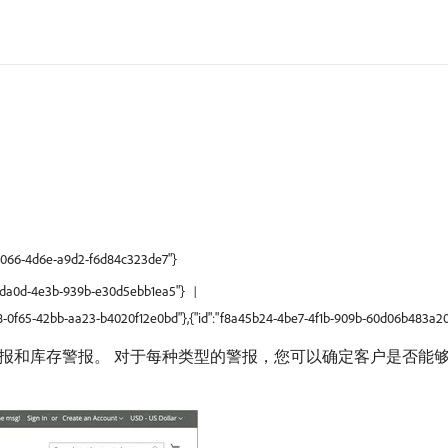
2-6066-4d6e-a9d2-f6d84c323de7"}
1f-da0d-4e3b-939b-e30d5ebb1ea5"}
d68-0f65-42bb-aa23-b4020f12e0bd"},{"id":"f8a45b24-4be7-4f1b-909b-60d06b483a20
报和库存警报。 对于每种类型的警报，您可以确定客户是否能