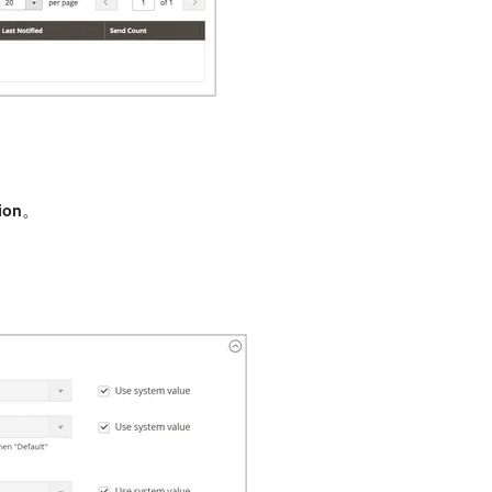
ion
。