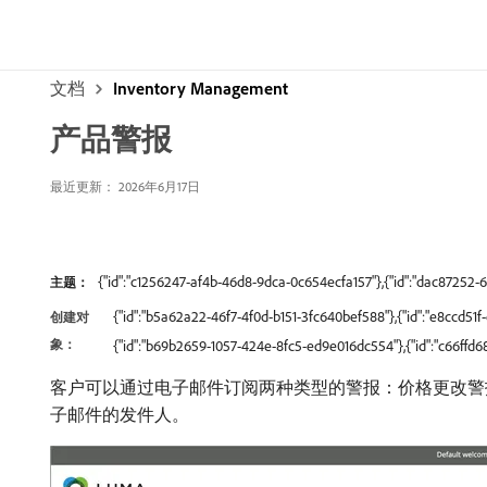
文档
Inventory Management
产品警报
最近更新： 2026年6月17日
{"id":"c1256247-af4b-46d8-9dca-0c654ecfa157"},{"id":"dac8725
主题：
{"id":"b5a62a22-46f7-4f0d-b151-3fc640bef588"},{"id":"e8ccd5
创建对
象：
{"id":"b69b2659-1057-424e-8fc5-ed9e016dc554"},{"id":"c66ff
客户可以通过电子邮件订阅两种类型的警报：价格更改警
子邮件的发件人。