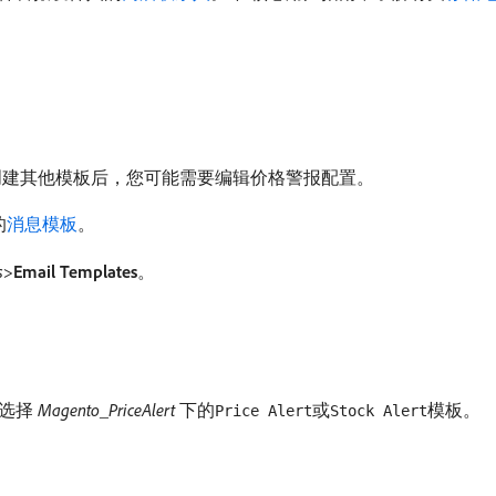
创建其他模板后，您可能需要编辑价格警报配置。
的
消息模板
。
s
>
Email Templates
。
选择​
Magento_PriceAlert
​下的
或
模板。
Price Alert
Stock Alert